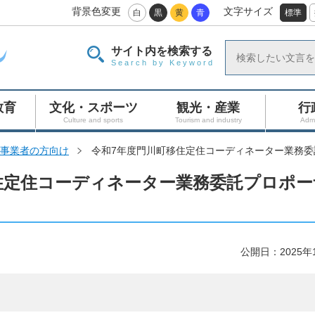
背景色変更
文字サイズ
白
黒
黄
青
標準
サイト内を検索する
Search by Keyword
教育
文化・スポーツ
観光・産業
行
Culture and sports
Tourism and industry
Admi
事業者の方向け
令和7年度門川町移住定住コーディネーター業務
住定住コーディネーター業務委託プロポー
公開日：2025年