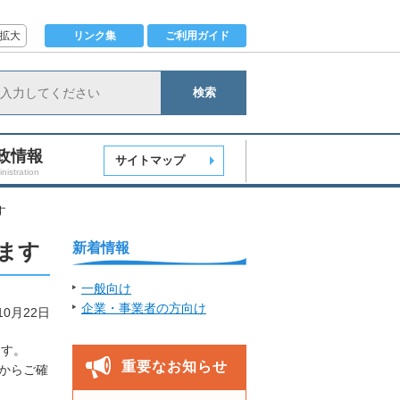
拡大
リンク集
ご利用ガイド
検索
政情報
サイトマップ
nistration
す
します
新着情報
一般向け
企業・事業者の方向け
10月22日
ます。
重要なお知らせ
らからご確