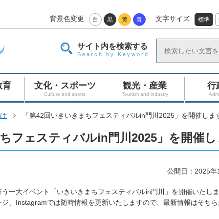
背景色変更
文字サイズ
白
黒
黄
青
標準
サイト内を検索する
Search by Keyword
教育
文化・スポーツ
観光・産業
行
Culture and sports
Tourism and industry
Admi
け
「第42回いきいきまちフェスティバルin門川2025」を開催しま
ちフェスティバルin門川2025」を開催
公開日：2025年
う一大イベント「いきいきまちフェスティバルin門川」を開催いたし
、Instagramでは随時情報を更新いたしますので、最新情報はそち