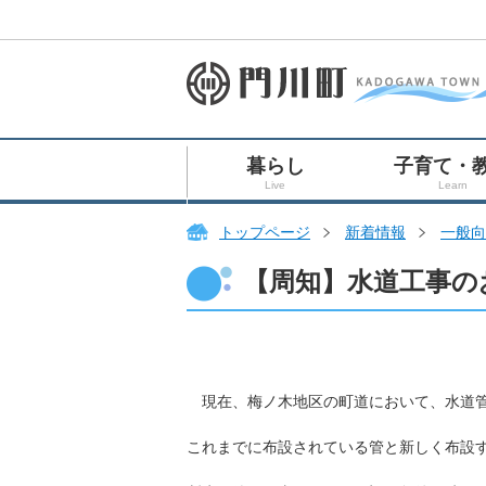
暮らし
子育て・
Live
Learn
トップページ
新着情報
一般向
【周知】水道工事のお
現在、梅ノ木地区の町道において、水道管
これまでに布設されている管と新しく布設