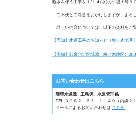
断水を伴う工事を１/１４(水)の午後１時
ご不便とご迷惑をおかけしますが、よろし
詳しい内容については、以下の資料をご
【周知】水道工事のお知らせ（梅ノ木地区）080
【周知】影響想定区域図（梅ノ木地区）08011
お問い合わせはこちら
環境水道課 工務係、水道管理係
TEL:
０９８２－６３－１１４０（内線２
メールによるお問い合わせは
こちら