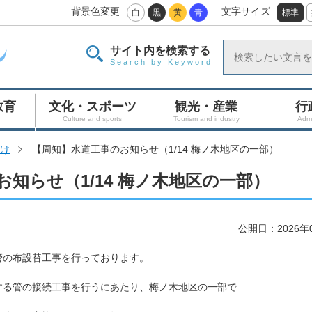
背景色変更
文字サイズ
白
黒
黄
青
標準
サイト内を検索する
Search by Keyword
教育
文化・スポーツ
観光・産業
行
Culture and sports
Tourism and industry
Admi
け
【周知】水道工事のお知らせ（1/14 梅ノ木地区の一部）
知らせ（1/14 梅ノ木地区の一部）
公開日：2026年
の布設替工事を行っております。
する管の接続工事を行うにあたり、梅ノ木地区の一部で