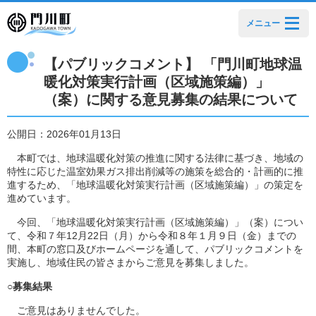
メニュー
【パブリックコメント】 「門川町地球温
暖化対策実行計画（区域施策編）」
（案）に関する意見募集の結果について
公開日：2026年01月13日
本町では、地球温暖化対策の推進に関する法律に基づき、地域の
特性に応じた温室効果ガス排出削減等の施策を総合的・計画的に推
進するため、「地球温暖化対策実行計画（区域施策編）」の策定を
進めています。
今回、「地球温暖化対策実行計画（区域施策編）」（案）につい
て、令和７年
12
月22
日（月）から令和８年１
月９
日（金）までの
間、本町の窓口及びホームページを通して、パブリックコメントを
実施し、地域住民の皆さまからご意見を募集しました。
○
募集結果
ご意見はありませんでした。