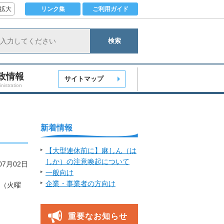
拡大
リンク集
ご利用ガイド
検索
政情報
サイトマップ
nistration
新着情報
【大型連休前に】麻しん（は
しか）の注意喚起について
07月02日
一般向け
企業・事業者の方向け
日（火曜
重要なお知らせ