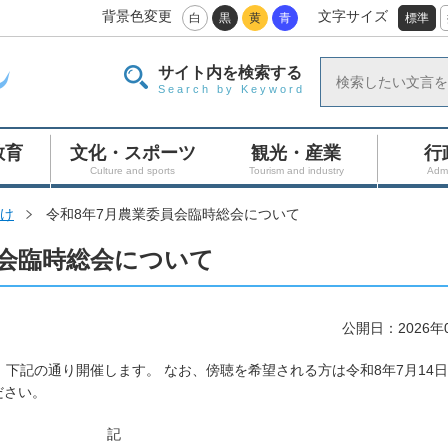
背景色変更
文字サイズ
白
黒
黄
青
標準
サイト内を検索する
Search by Keyword
教育
文化・スポーツ
観光・産業
行
Culture and sports
Tourism and industry
Admi
け
令和8年7月農業委員会臨時総会について
員会臨時総会について
公開日：2026年
下記の通り開催します。 なお、傍聴を希望される方は令和8年7月14
ださい。
記