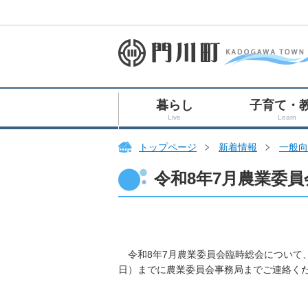
暮らし
子育て・
Live
Learn
トップページ
新着情報
一般向
令和8年7月農業委
令和8年7月農業委員会臨時総会について、
日）までに農業委員会事務局までご連絡く