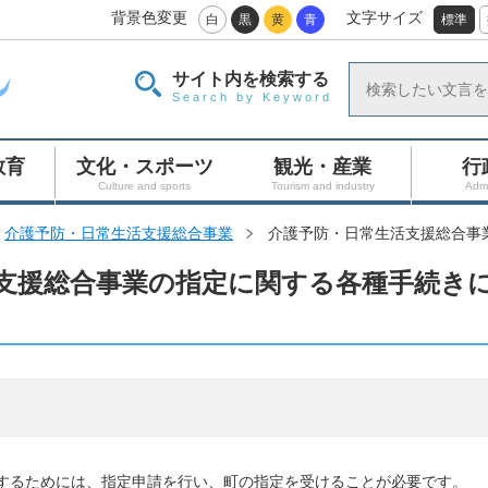
背景色変更
文字サイズ
白
黒
黄
青
標準
サイト内を検索する
Search by Keyword
教育
文化・スポーツ
観光・産業
行
Culture and sports
Tourism and industry
Admi
介護予防・日常生活支援総合事業
介護予防・日常生活支援総合事
支援総合事業の指定に関する各種手続き
するためには、指定申請を行い、町の指定を受けることが必要です。