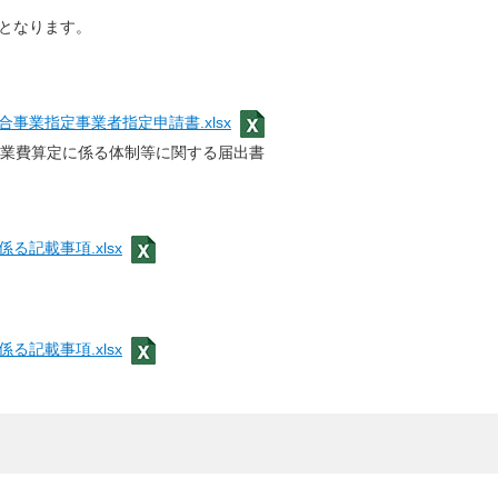
となります。
事業指定事業者指定申請書.xlsx
業費算定に係る体制等に関する届出書
）
記載事項.xlsx
記載事項.xlsx