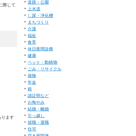
道路・公園
に際して
上水道
し尿・浄化槽
まちづくり
介護
福祉
食育
休日夜間診療
健康
ペット・動植物
ごみ・リサイクル
保険
年金
税
諸証明など
お悔やみ
結婚・離婚
引っ越し
あります
就職・退職
住宅
空き家関連