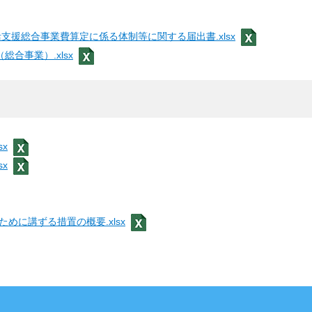
生活支援総合事業費算定に係る体制等に関する届出書.xlsx
（総合事業）.xlsx
x
x
めに講ずる措置の概要.xlsx