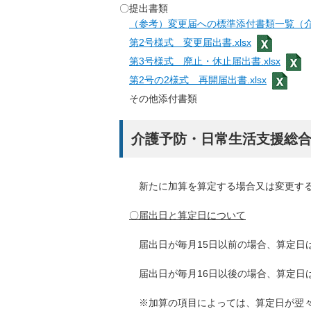
〇提出書類
（参考）変更届への標準添付書類一覧（介護
第2号様式 変更届出書.xlsx
第3号様式 廃止・休止届出書.xlsx
第2号の2様式 再開届出書.xlsx
その他添付書類
介護予防・日常生活支援総
新たに加算を算定する場合又は変更する
〇届出日と算定日について
届出日が毎月15日以前の場合、算定日は
届出日が毎月16日以後の場合、算定日は
※加算の項目によっては、算定日が翌々