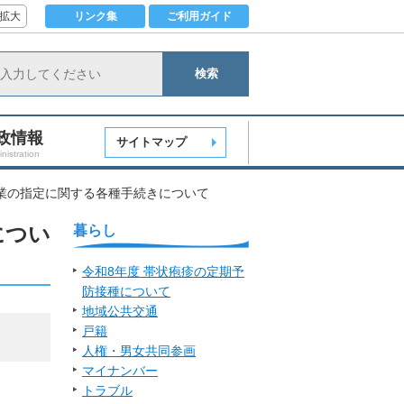
拡大
リンク集
ご利用ガイド
検索
政情報
サイトマップ
nistration
業の指定に関する各種手続きについて
につい
暮らし
令和8年度 帯状疱疹の定期予
防接種について
地域公共交通
戸籍
人権・男女共同参画
マイナンバー
トラブル