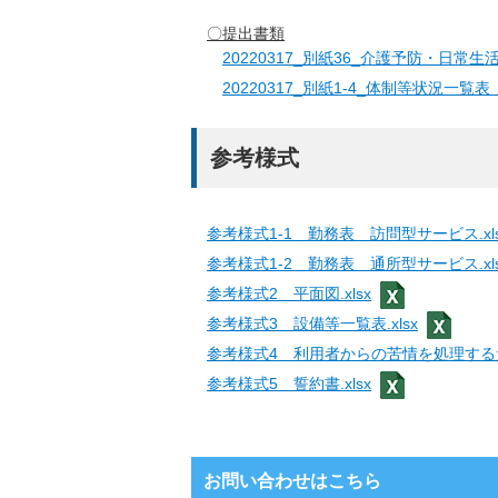
〇提出書類
20220317_別紙36_介護予防・日常
20220317_別紙1-4_体制等状況一覧表
参考様式
参考様式1-1 勤務表 訪問型サービス.xls
参考様式1-2 勤務表 通所型サービス.xls
参考様式2 平面図.xlsx
参考様式3 設備等一覧表.xlsx
参考様式4 利用者からの苦情を処理するた
参考様式5 誓約書.xlsx
お問い合わせはこちら