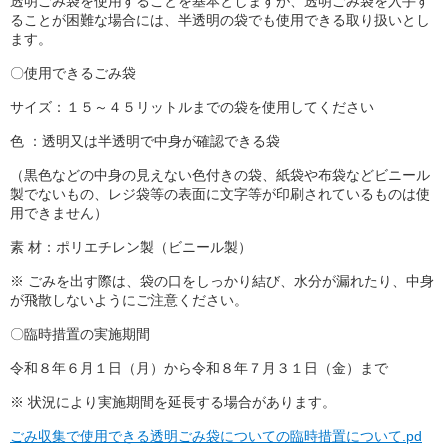
透明ごみ袋を使用することを基本としますが、透明ごみ袋を入手す
ることが困難な場合には、半透明の袋でも使用できる取り扱いとし
ます。
〇使用できるごみ袋
サイズ：１５～４５リットルまでの袋を使用してください
色 ：透明又は半透明で中身が確認できる袋
（黒色などの中身の見えない色付きの袋、紙袋や布袋などビニール
製でないもの、レジ袋等の表面に文字等が印刷されているものは使
用できません）
素 材：ポリエチレン製（ビニール製）
※ ごみを出す際は、袋の口をしっかり結び、水分が漏れたり、中身
が飛散しないようにご注意ください。
〇臨時措置の実施期間
令和８年６月１日（月）から令和８年７月３１日（金）まで
※ 状況により実施期間を延長する場合があります。
ごみ収集で使用できる透明ごみ袋についての臨時措置について.pd