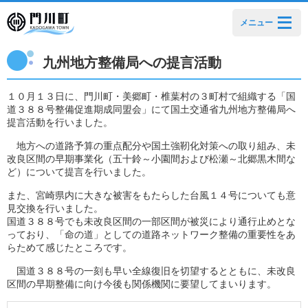
メニュー
九州地方整備局への提言活動
１０月１３日に、門川町・美郷町・椎葉村の３町村で組織する「国
道３８８号整備促進期成同盟会」にて国土交通省九州地方整備局へ
提言活動を行いました。
地方への道路予算の重点配分や国土強靭化対策への取り組み、未
改良区間の早期事業化（五十鈴～小園間および松瀬～北郷黒木間な
ど）について提言を行いました。
また、宮崎県内に大きな被害をもたらした台風１４号についても意
見交換を行いました。
国道３８８号でも未改良区間の一部区間が被災により通行止めとな
っており、「命の道」としての道路ネットワーク整備の重要性をあ
らためて感じたところです。
国道３８８号の一刻も早い全線復旧を切望するとともに、未改良
区間の早期整備に向け今後も関係機関に要望してまいります。