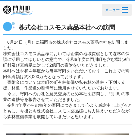
メニュー
株式会社コスモス薬品本社への訪問
6月24日（月）に福岡市の株式会社コスモス薬品本社を訪問しま
した。
株式会社コスモス薬品様においては企業の地域貢献として森林の保
護に活用してほしいとの意向で、令和6年度に門川町を含む県北9市
町村及び宮崎県に対して2億円の寄附をいただきました。
本町へは令和４年度から毎年寄附をいただいており、これまでの寄
附金総額は約3,000万円となっております。
寄附金については本町の町有林整備や私有林の造林・下刈り支
援、林道・作業道の整備等に活用させていただいております。
今回、寄附へのお礼と意見交換のため本社を訪問し、門川町の事
業の進捗等を報告させていただきました。
令和4年度からの毎年の寄附につきまして心より感謝申し上げると
ともに、今後とも株式会社コスモス薬品様にお力添えいただきなが
ら森林整備事業を展開していきたいと思います。