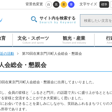
背景色変更
文字サイズ
白
黒
黄
青
標準
サイト内を検索する
Search by Keyword
教育
文化・スポーツ
観光・産業
行
Culture and sports
Tourism and industry
Admi
近の活動
第70回在東京門川町人会総会・懇親会
町人会総会・懇親会
第70回在東京門川町人会総会・懇親会に出席してまいりました。
し、会員の皆様と「ふるさと門川」の話題で大いに盛り上がるととも
する皆様と交流することができ大変嬉しく思いました。
にお会いできることを楽しみにしながら、笑顔あふれるまちづくりの
る所存であります。