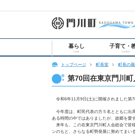
暮らし
子育て・
Live
Learn
トップページ
町長室
町長の最
第70回在東京門川
令和6年11月9日(土)に開催されました
今年度は、町民代表の方５名とともに出席
ある時間の中ではありましたが、故郷を愛
来年も、この在東京門川町人会総会で皆様
ンのもと、さらなる町勢発展に努めてまい