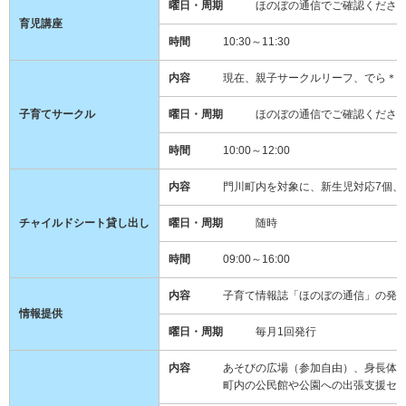
曜日・周期
ほのぼの通信でご確認ください
育児講座
時間
10:30～11:30
内容
現在、親子サークルリーフ、でら＊びび、
子育てサークル
曜日・周期
ほのぼの通信でご確認ください
時間
10:00～12:00
内容
門川町内を対象に、新生児対応7個、6ヶ月
チャイルドシート貸し出し
曜日・周期
随時
時間
09:00～16:00
内容
子育て情報誌「ほのぼの通信」の発行を行
情報提供
曜日・周期
毎月1回発行
内容
あそびの広場（参加自由）、身長体重測
町内の公民館や公園への出張支援センタ