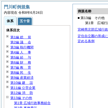
門川町例規集
例規名称
内容現在 令和8年6月24日
■ 第13編 その他
体系
五十音
第1章 広域行
宮崎県北部広域行政
体系目次
定住自立圏の形成に
第1編
総
規
定める条例
第2編
議
会
第3編 執行機関
第4編
人
事
第5編
給
与
第6編
財
務
第7編
教
育
第8編
民
生
第9編 産業経済
第10編
建
設
第11編 公営企業
第12編
消
防
第13編 その他
第1章 広域行政事務組合