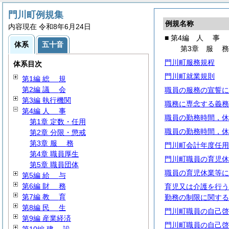
門川町例規集
例規名称
内容現在 令和8年6月24日
■ 第4編
人
事
体系
五十音
第3章
服
門川町服務規程
体系目次
門川町就業規則
第1編
総
規
第2編
議
会
職員の服務の宣誓に
第3編 執行機関
職務に専念する義務
第4編
人
事
職員の勤務時間，休
第1章 定数・任用
職員の勤務時間，休
第2章 分限・懲戒
第3章
服
務
門川町会計年度任用
第4章 職員厚生
門川町職員の育児休
第5章 職員団体
職員の育児休業等に
第5編
給
与
第6編
財
務
育児又は介護を行う
第7編
教
育
勤務の制限に関する
第8編
民
生
門川町職員の自己啓
第9編 産業経済
門川町職員の自己啓