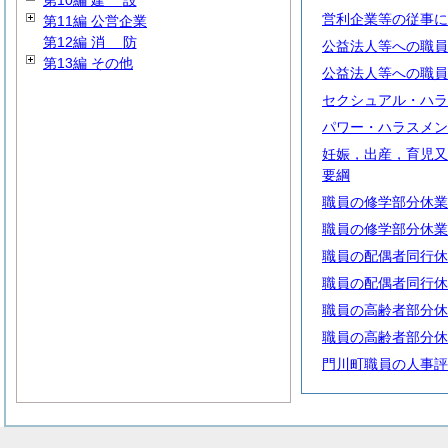
第10編
建
設
営利企業等の従事に
第11編 公営企業
第12編
消
防
公益法人等への職員
第13編 その他
公益法人等への職員
セクシュアル・ハラ
パワー・ハラスメン
妊娠，出産，育児又
要綱
職員の修学部分休業
職員の修学部分休業
職員の配偶者同行休
職員の配偶者同行休
職員の高齢者部分休
職員の高齢者部分休
門川町職員の人事評