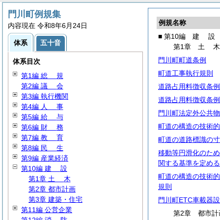
門川町例規集
例規名称
内容現在 令和8年6月24日
■ 第10編
建
設
体系
五十音
第1章
土
門川町町道条例
体系目次
町道工事執行規則
第1編
総
規
第2編
議
会
道路占用料徴収条例
第3編 執行機関
道路占用料徴収条例
第4編
人
事
門川町法定外公共物
第5編
給
与
町道の構造の技術的
第6編
財
務
第7編
教
育
町道の道路標識の寸
第8編
民
生
移動等円滑化のため
第9編 産業経済
関する基準を定める
第10編
建
設
町道の構造の技術的
第1章
土
木
規則
第2章 都市計画
第3章 建築・住宅
門川町ETC車載器
第11編 公営企業
第2章 都市計