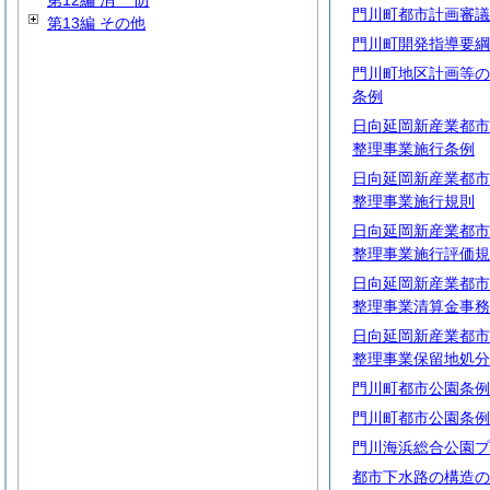
第12編
消
防
門川町都市計画審議
第13編 その他
門川町開発指導要綱
門川町地区計画等の
条例
日向延岡新産業都市
整理事業施行条例
日向延岡新産業都市
整理事業施行規則
日向延岡新産業都市
整理事業施行評価規
日向延岡新産業都市
整理事業清算金事務
日向延岡新産業都市
整理事業保留地処分
門川町都市公園条例
門川町都市公園条例
門川海浜総合公園プ
都市下水路の構造の