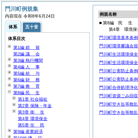
門川町例規集
例規名称
内容現在 令和8年6月24日
■ 第8編
民
生
体系
五十音
第4章 環境保
門川町環境基本条例
体系目次
門川町環境審議会規
第1編
総
規
第2編
議
会
門川町生活環境保全
第3編 執行機関
門川町生活環境保全
第4編
人
事
門川町公害防止条例
第5編
給
与
門川町公害防止条例
第6編
財
務
第7編
教
育
門川町合併処理浄化
第8編
民
生
門川町資源ごみ回収
第1章 社会福祉
門川町空き缶等散乱
第2章 保険・年金
第3章
衛
生
門川町空き缶等散乱
第4章 環境保全
第5章
住
民
第9編 産業経済