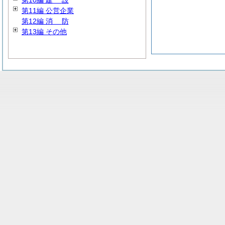
第10編
建
設
第11編 公営企業
第12編
消
防
第13編 その他