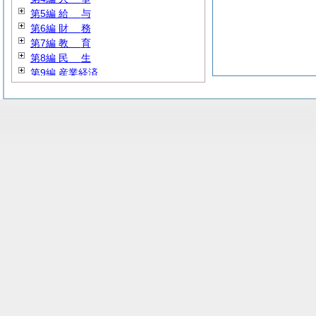
第5編
給
与
第6編
財
務
第7編
教
育
第8編
民
生
第9編 産業経済
第10編
建
設
第11編 公営企業
第12編
消
防
第13編 その他