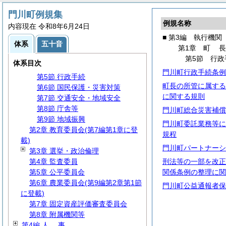
第2編
議
会
第3編 執行機関
門川町例規集
例規名称
第1章
町
長
内容現在 令和8年6月24日
第1節 事務分掌
■ 第3編 執行機関
体系
五十音
第2節 代理・代決等
第1章
町
第3節 文書・公印・広報・統計
第5節 行政
体系目次
第4節 情報の公開・保護等
門川町行政手続条例
第5節 行政手続
町長の所管に属する
第6節 国民保護・災害対策
に関する規則
第7節 交通安全・地域安全
第8節 庁舎等
門川町総合災害補償
第9節 地域振興
門川町委託業務等に
第2章 教育委員会(第7編第1章に登
規程
載)
門川町パートナーシ
第3章 選挙・政治倫理
第4章 監査委員
刑法等の一部を改正
第5章 公平委員会
関係条例の整理に関
第6章 農業委員会(第9編第2章第1節
門川町公益通報者保
に登載)
第7章 固定資産評価審査委員会
第8章 附属機関等
第4編
人
事