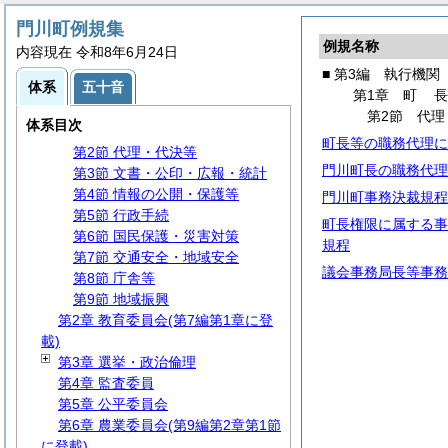
門川町例規集
例規名称
第1編
総
規
内容現在 令和8年6月24日
第2編
議
会
■ 第3編 執行機関
体系
五十音
第3編 執行機関
第1章
町
第1章
町
長
第2節 代理
体系目次
第1節 事務分掌
町長等の職務代理に
第2節 代理・代決等
門川町長の職務代理
第3節 文書・公印・広報・統計
第4節 情報の公開・保護等
門川町事務決裁規程
第5節 行政手続
町長権限に属する事
第6節 国民保護・災害対策
規程
第7節 交通安全・地域安全
議会事務局長等事務
第8節 庁舎等
第9節 地域振興
第2章 教育委員会(第7編第1章に登
載)
第3章 選挙・政治倫理
第4章 監査委員
第5章 公平委員会
第6章 農業委員会(第9編第2章第1節
に登載)