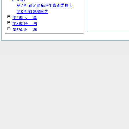
第7章 固定資産評価審査委員会
第8章 附属機関等
第4編
人
事
第5編
給
与
第6編
財
務
第7編
教
育
第8編
民
生
第9編 産業経済
第10編
建
設
第11編 公営企業
第12編
消
防
第13編 その他