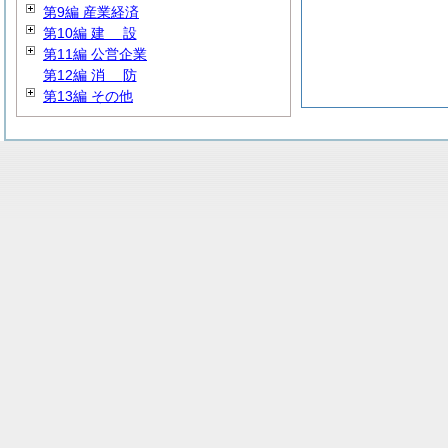
第9編 産業経済
第10編
建
設
第11編 公営企業
第12編
消
防
第13編 その他