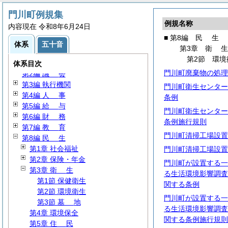
門川町例規集
例規名称
内容現在 令和8年6月24日
■ 第8編
民
生
体系
五十音
第3章
衛
第2節 環境
第1編
総
規
体系目次
門川町廃棄物の処理
第2編
議
会
第3編 執行機関
門川町衛生センター
第4編
人
事
条例
第5編
給
与
門川町衛生センター
第6編
財
務
条例施行規則
第7編
教
育
門川町清掃工場設置
第8編
民
生
第1章 社会福祉
門川町清掃工場設置
第2章 保険・年金
門川町が設置する一
第3章
衛
生
る生活環境影響調査
第1節 保健衛生
関する条例
第2節 環境衛生
門川町が設置する一
第3節
墓
地
る生活環境影響調査
第4章 環境保全
関する条例施行規則
第5章
住
民