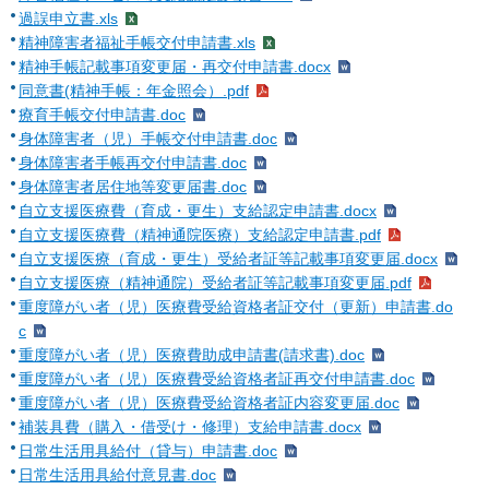
過誤申立書.xls
精神障害者福祉手帳交付申請書.xls
精神手帳記載事項変更届・再交付申請書.docx
同意書(精神手帳：年金照会）.pdf
療育手帳交付申請書.doc
身体障害者（児）手帳交付申請書.doc
身体障害者手帳再交付申請書.doc
身体障害者居住地等変更届書.doc
自立支援医療費（育成・更生）支給認定申請書.docx
自立支援医療費（精神通院医療）支給認定申請書.pdf
自立支援医療（育成・更生）受給者証等記載事項変更届.docx
自立支援医療（精神通院）受給者証等記載事項変更届.pdf
重度障がい者（児）医療費受給資格者証交付（更新）申請書.do
c
重度障がい者（児）医療費助成申請書(請求書).doc
重度障がい者（児）医療費受給資格者証再交付申請書.doc
重度障がい者（児）医療費受給資格者証内容変更届.doc
補装具費（購入・借受け・修理）支給申請書.docx
日常生活用具給付（貸与）申請書.doc
日常生活用具給付意見書.doc